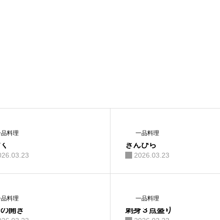
一品料理
一品料理
ずく
きんぴら
026.03.23
2026.03.23
一品料理
一品料理
ジの開き
刺身３点盛り