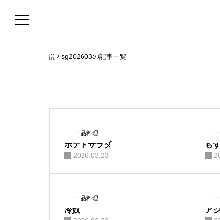
sg202603の記事一覧
一品料理
ポテトサラダ
も
2026.03.23
2
お品書き
一品料理
冷奴
ア