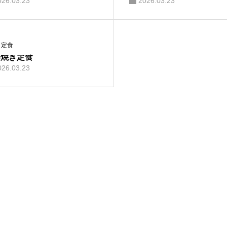
026.03.23
2026.03.23
定食
姜焼き定食
026.03.23
通信販売サイ
ト「の在膳」