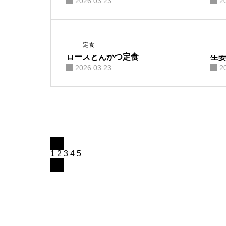
2026.03.23
2
おすすめ
テイクアウト
定食
ロースとんかつ定食
生
2026.03.23
2
お知らせ
物販
092-712-
1
2
3
4
5
instagram
7010