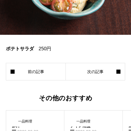
おすすめ
テイクアウト
お知らせ
ポテトサラダ
250円
物販
092-712-7010
その他のおすすめ
instagram
一品料理
一品料理
豚汁
チキン南蛮
通信販売サイト「の在膳」