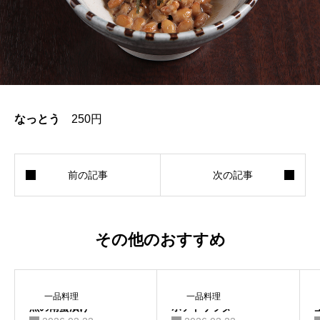
おすすめ
テイクアウト
お知らせ
なっとう
250円
物販
092-712-7010
その他のおすすめ
instagram
一品料理
一品料理
魚の南蛮漬け
ポテトサラダ
通信販売サイト「の在膳」